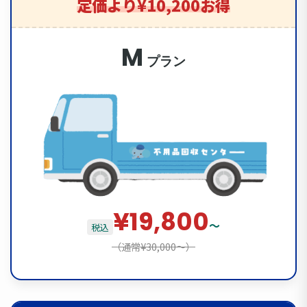
定価より¥10,200お得
M
プラン
¥19,800
〜
税込
（通常¥30,000〜）