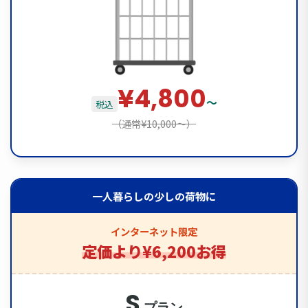
¥4,800
〜
税込
（通常¥10,000〜）
一人暮らしの少しの荷物に
インターネット限定
定価より¥6,200お得
S
プラン